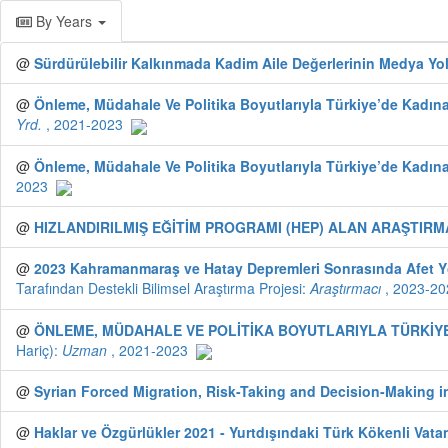
By Years
@
Sürdürülebilir Kalkınmada Kadim Aile Değerlerinin Medya Yolu
@
Önleme, Müdahale Ve Politika Boyutlarıyla Türkiye’de Kadına 
Yrd.
, 2021-2023
@
Önleme, Müdahale Ve Politika Boyutlarıyla Türkiye’de Kadına 
2023
@
HIZLANDIRILMIŞ EĞİTİM PROGRAMI (HEP) ALAN ARAŞTIRM
@
2023 Kahramanmaraş ve Hatay Depremleri Sonrasında Afet Yöne
Tarafından Destekli Bilimsel Araştırma Projesi:
Araştırmacı
, 2023-20
@
ÖNLEME, MÜDAHALE VE POLİTİKA BOYUTLARIYLA TÜRKİYE’
Hariç):
Uzman
, 2021-2023
@
Syrian Forced Migration, Risk-Taking and Decision-Making i
@
Haklar ve Özgürlükler 2021 - Yurtdışındaki Türk Kökenli Vata