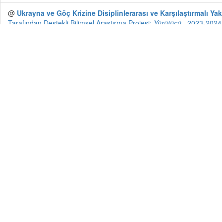
@
Ukrayna ve Göç Krizine Disiplinlerarası ve Karşılaştırmalı Yak
Tarafından Destekli Bilimsel Araştırma Projesi:
Yürütücü
, 2023-2024
@
Yerel Yönetimler İçin Hizmet Standartları Araştırma Projesi
Kal
@
Türkiye'de Göç Yönetişimi Alanında Etkileşimli Toplumsal Bü
@
Türkiye’de Göç Yönetişimi Alanında Etkileşimli Toplumsal Bü
@
Babalar ve Çocukları: Evlilik Yoluyla Berlin, Almanya'ya Göç
Tarafından Destekli Bilimsel Araştırma Projesi:
Yürütücü
, 2024-2027
@
Promoting Decent Work Opportunities for Non-Syrian Refug
@
Ankara'daki Lisans Öğrencilerinin Sosyo-Ekonomik ve Demograf
2025-2026
@
Ankara'daki Devlet ve Vakıf Üniversite Öğrencilerinin "Sürdü
2026
@
Göçmen Anne Olmak: Ulusötesi Annelik ve Yalnız Anneler Ö