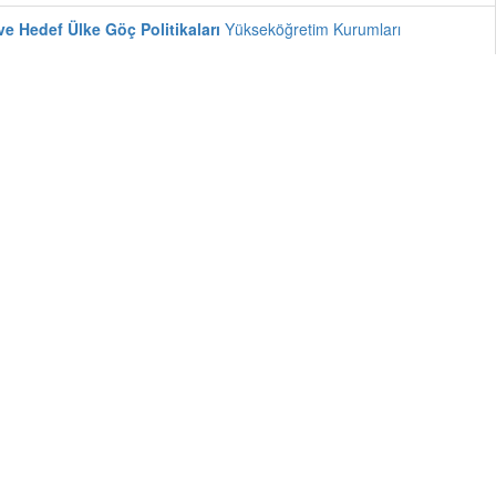
ve Hedef Ülke Göç Politikaları
Yükseköğretim Kurumları
nışman
, 2018-2021
aştırmacı
, 2018-2021
Aile İlişkileri ve Babalık Deneyimleri
Yükseköğretim Kurumları
uşlar:
Danışman
, 2018-2020
atiklerine Etkisi
TÜBA ve TÜBİTAK Destekli Proje:
Danışman
,
rumun Rolü
TÜBA ve TÜBİTAK Destekli Proje:
Danışman
, 2025-
rojesi:
Yürütücü
, 2023-2024