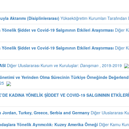
yla Aktarımı (Disiplinlerarası)
Yükseköğretim Kurumları Tarafından De
Yönelik Şiddet ve Covid-19 Salgınının Etkileri Araştırması
Diğer K
Yönelik Şiddet ve Covid-19 Salgınının Etkileri Araştırması
Diğer K
ASI
Diğer Uluslararası Kurum ve Kuruluşlar:
Danışman
, 2019-2019
timi ve Yerinden Olma Sürecinin Türkiye Örneğinde Değerlendirile
25
DE KADINA YÖNELİK ŞİDDET VE COVID-19 SALGINININ ETKİLER
n Jordan, Turkey, Greece, Serbia and Germany
Diğer Uluslararası K
ndaşlara Yönelik Ayrımcılık: Kuzey Amerika Örneği
Diğer Kamu Kurul