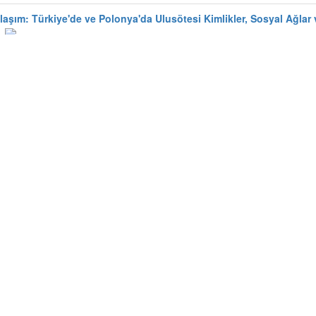
laşım: Türkiye'de ve Polonya'da Ulusötesi Kimlikler, Sosyal Ağlar 
kınma Bakanlığı Destekli Proje:
Yürütücü
, 2016-2017
tünleşme Modeli Geliştirilmesi
TÜBA ve TÜBİTAK Destekli Proje:
Da
tünleşme Modeli Geliştirilmesi
TÜBA ve TÜBİTAK Destekli Proje:
Ar
 Eden Türk kökenli Erkek Göçmenler Arasında Değişen Çocuk Algısı, 
ees and Asylum Seekers in Turkey
Diğer Uluslararası Kurum ve Kurul
ik Özelliklerinin Sürdürülebilirlik Algılarına ve Günlük Yaşam Pr
rülebilir Gıda" Farkındalığı: Yaş, Cinsiyet ve Sosyo-ekonomik Du
rneği
Yükseköğretim Kurumları Tarafından Destekli Bilimsel Araştırma P