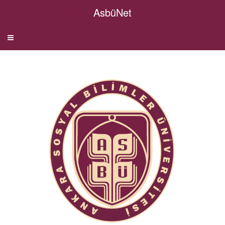
AsbüNet
Aç
Kapa