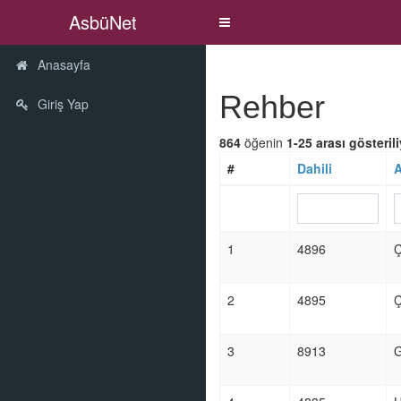
AsbüNet
Aç
Kapa
Anasayfa
Rehber
Giriş Yap
864
öğenin
1-25 arası gösterili
#
Dahili
1
4896
2
4895
3
8913