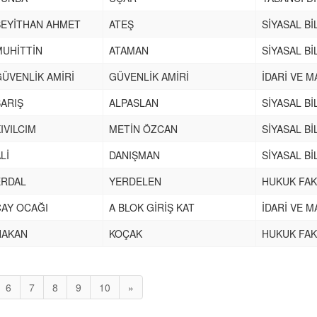
SEYİTHAN AHMET
ATEŞ
SİYASAL Bİ
MUHİTTİN
ATAMAN
SİYASAL Bİ
GÜVENLİK AMİRİ
GÜVENLİK AMİRİ
İDARİ VE M
BARIŞ
ALPASLAN
SİYASAL Bİ
IVILCIM
METİN ÖZCAN
SİYASAL Bİ
Lİ
DANIŞMAN
SİYASAL Bİ
ERDAL
YERDELEN
HUKUK FAK
ÇAY OCAĞI
A BLOK GİRİŞ KAT
İDARİ VE M
HAKAN
KOÇAK
HUKUK FAK
6
7
8
9
10
»