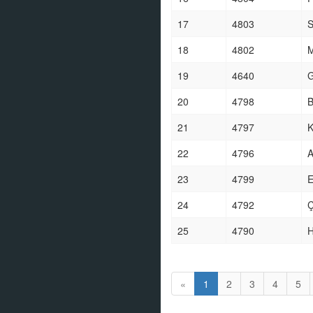
17
4803
18
4802
19
4640
20
4798
21
4797
K
22
4796
A
23
4799
24
4792
25
4790
«
1
2
3
4
5