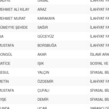
HADİYE
ÜNSAL
İLAHİYAT F
EHMET ALİ KILAY
ARAZ
İLAHİYAT F
MEHMET MURAT
KARAKAYA
İLAHİYAT F
SÜMEYYE ŞEHİDE
SAĞIR
İLAHİYAT F
SA
GÜCEYÜZ
İLAHİYAT F
MUSTAFA
BORSBUĞA
İLAHİYAT F
SONGÜL
AKAR
İSLAMİ AR
HATİCE
IŞIK
SOSYAL VE
RESUL
YALÇIN
SİYASAL Bİ
METİN
ÖZDEMİR
İLAHİYAT F
MUSTAFA
ÇUFALI
SİYASAL Bİ
AYŞE
DEMİR
SİYASAL Bİ
FUNDA
UÇAR
YABANCI D