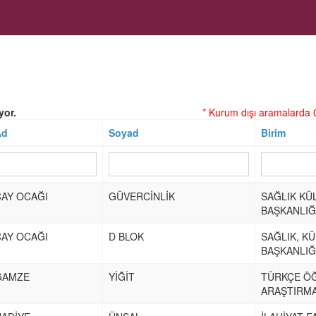
yor.
* Kurum dışı aramalarda 0
Ad
Soyad
Birim
ÇAY OCAĞI
GÜVERCİNLİK
SAĞLIK KÜ
BAŞKANLIĞ
ÇAY OCAĞI
D BLOK
SAĞLIK, K
BAŞKANLIĞ
GAMZE
YİĞİT
TÜRKÇE Ö
ARAŞTIRMA