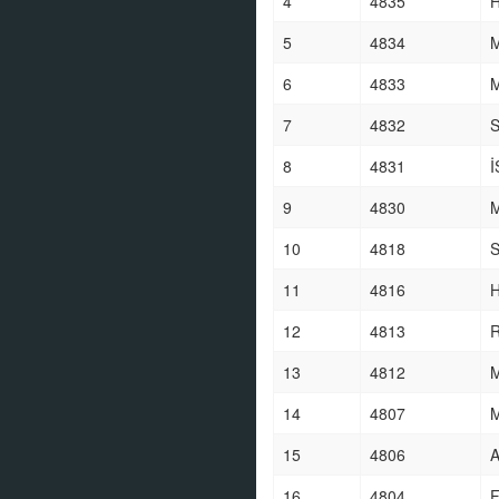
4
4835
5
4834
M
6
4833
7
4832
8
4831
İ
9
4830
10
4818
11
4816
12
4813
13
4812
14
4807
15
4806
16
4804